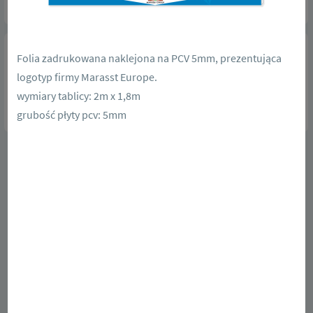
Folia zadrukowana naklejona na PCV 5mm, prezentująca
logotyp firmy Marasst Europe.
wymiary tablicy: 2m x 1,8m
grubość płyty pcv: 5mm
zobacz więcej realizacji
Nasze realizacje winderów
Dostępne w trzech systemach FULL, HALF, PRO przenośne flagi z
nadrukiem, masztem i podstawą