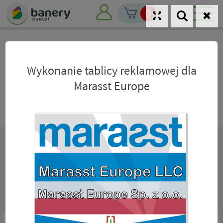
0
Archiwum realizacji
Wykonanie tablicy reklamowej dla
Marasst Europe
Nasze realizacje banerów
Wydruki solwentowe na materiałach winylowych oraz
termotransferowe na materiałach tekstylnych