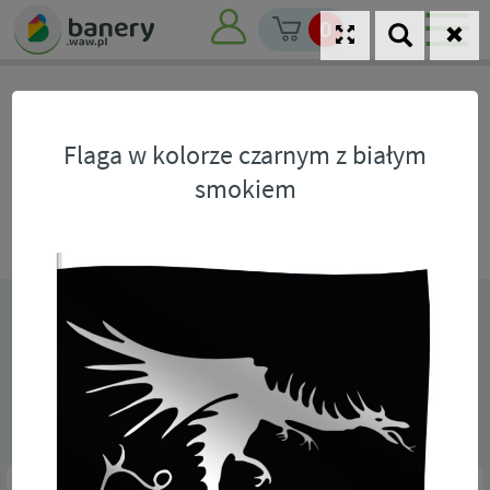
0
Archiwum realizacji
Flaga w kolorze czarnym z białym
smokiem
Nasze realizacje banerów
Wydruki solwentowe na materiałach winylowych oraz
termotransferowe na materiałach tekstylnych