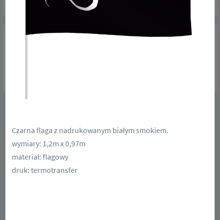
zobacz więcej realizacji
Czarna flaga z nadrukowanym białym smokiem.
wymiary: 1,2m x 0,97m
Nasze realizacje winderów
materiał: flagowy
druk: termotransfer
Dostępne w trzech systemach FULL, HALF, PRO przenośne flagi z
nadrukiem, masztem i podstawą