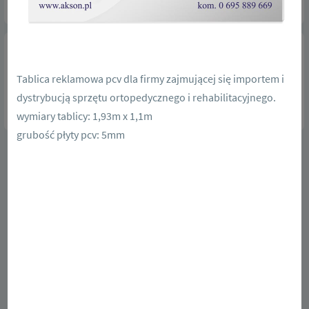
Tablica reklamowa pcv dla firmy zajmującej się importem i
dystrybucją sprzętu ortopedycznego i rehabilitacyjnego.
wymiary tablicy: 1,93m x 1,1m
grubość płyty pcv: 5mm
zobacz więcej realizacji
Nasze realizacje winderów
Dostępne w trzech systemach FULL, HALF, PRO przenośne flagi z
nadrukiem, masztem i podstawą