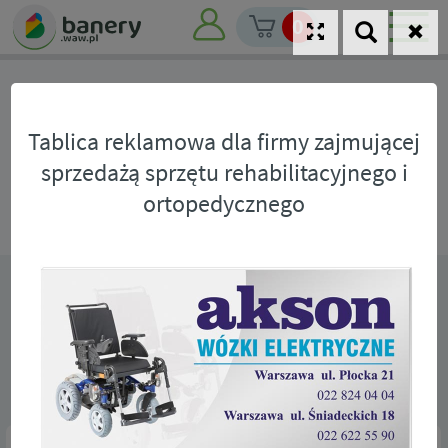
0
Archiwum realizacji
Tablica reklamowa dla firmy zajmującej
sprzedażą sprzętu rehabilitacyjnego i
ortopedycznego
Nasze realizacje banerów
Wydruki solwentowe na materiałach winylowych oraz
termotransferowe na materiałach tekstylnych