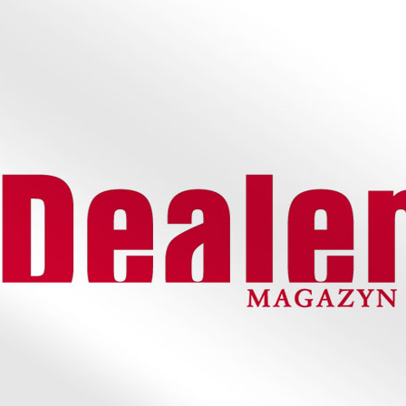
entowe na materiałach winylowych oraz termotransferowe na materiałac