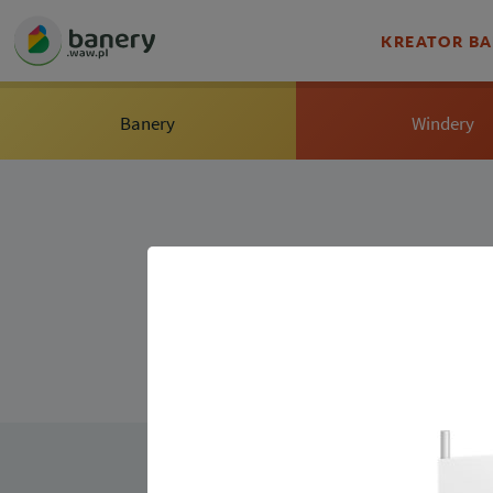
KREATOR B
Banery
Windery