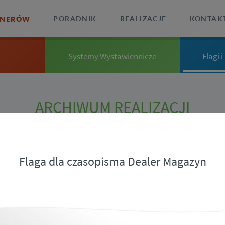
ANERÓW
PORADNIK
REALIZACJE
KONTAK
Systemy Wystawiennicze
Flagi 
ARCHIWUM REALIZACJI
Flaga dla czasopisma Dealer Magazyn
Nasze realizacje banerów