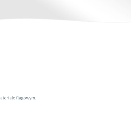
zobacz więcej realizacji
ateriale flagowym.
Nasze realizacje winderów
trzech systemach FULL, HALF, PRO przenośne flagi z nadrukiem, maszte