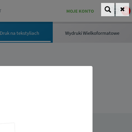
0
MOJE KONTO
T
i Druk na tekstyliach
Wydruki Wielkoformatowe