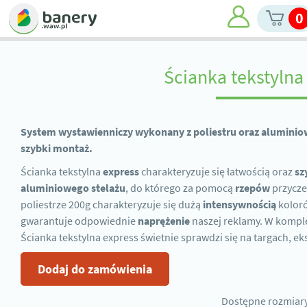
0
Ścianka tekstylna
System wystawienniczy wykonany z poliestru oraz aluminio
szybki montaż.
Ścianka tekstylna
express
charakteryzuje się łatwością oraz
sz
aluminiowego stelażu
, do którego za pomocą
rzepów
przycze
poliestrze 200g charakteryzuje się dużą
intensywnością
koloró
gwarantuje odpowiednie
naprężenie
naszej reklamy. W komple
Ścianka tekstylna express świetnie sprawdzi się na targach, e
Dodaj do zamówienia
Dostępne rozmiary