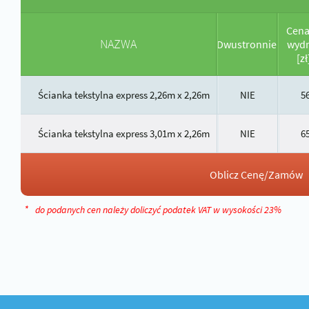
Cena
NAZWA
Dwustronnie
wyd
[zł
Ścianka tekstylna express 2,26m x 2,26m
NIE
5
Ścianka tekstylna express 3,01m x 2,26m
NIE
6
Oblicz Cenę/Zamów
*
do podanych cen należy doliczyć podatek VAT w wysokości 23%