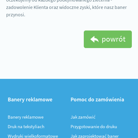
zadowolenie Klienta oraz widoczne zyski, które nasz baner
przynosi.
powrót
Banery reklamowe
Pomoc do zamówienia
Banery reklamowe
Jak zamówić
Druk na tekstyliach
Przygotowanie do druku
Wydruki wielkoformatowe
Jak zaprojektować baner