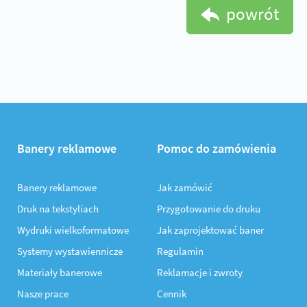
powrót
Banery reklamowe
Pomoc do zamówienia
Banery reklamowe
Jak zamówić
Druk na tekstyliach
Przygotowanie do druku
Wydruki wielkoformatowe
Jak zaprojektować baner
Systemy wystawiennicze
Regulamin
Materiały banerowe
Reklamacje i zwroty
Nasze prace
Cennik