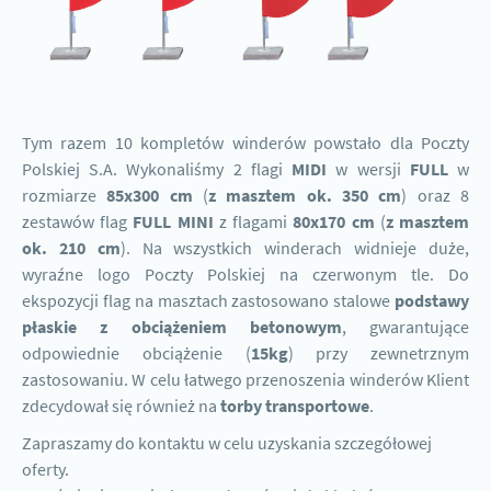
Tym razem 10 kompletów winderów powstało dla Poczty
Polskiej S.A. Wykonaliśmy 2 flagi
MIDI
w wersji
FULL
w
rozmiarze
85x300
cm
(
z masztem ok. 350 cm
) oraz 8
zestawów flag
FULL MINI
z flagami
80x170
cm
(
z masztem
ok. 210 cm
). Na wszystkich winderach widnieje duże,
wyraźne logo Poczty Polskiej na czerwonym tle. Do
ekspozycji flag na masztach zastosowano stalowe
podstawy
płaskie z obciążeniem betonowym
, gwarantujące
odpowiednie obciążenie (
15kg
) przy zewnetrznym
zastosowaniu. W celu łatwego przenoszenia winderów Klient
zdecydował się również na
torby transportowe
.
Zapraszamy do kontaktu w celu uzyskania szczegółowej
oferty.