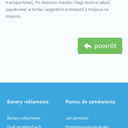
transportowej. Po złożeniu masztu i flagi można całość
zapakować w torbę i wygodnie przewozić z miejsca na
miejsce.
powrót
Banery reklamowe
Pomoc do zamówienia
Banery reklamowe
Jak zamówić
Druk na tekstyliach
Przygotowanie do druku