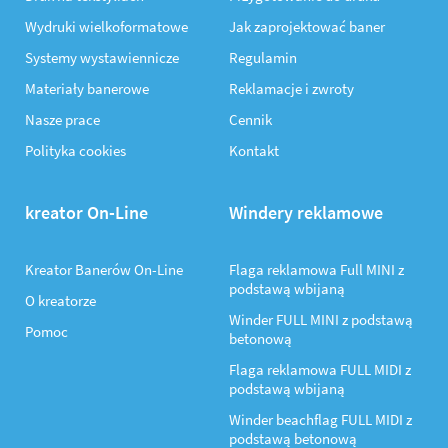
Wydruki wielkoformatowe
Jak zaprojektować baner
Systemy wystawiennicze
Regulamin
Materiały banerowe
Reklamacje i zwroty
Nasze prace
Cennik
Polityka cookies
Kontakt
kreator On-Line
Windery reklamowe
Kreator Banerów On-Line
Flaga reklamowa Full MINI z
podstawą wbijaną
O kreatorze
Winder FULL MINI z podstawą
Pomoc
betonową
Flaga reklamowa FULL MIDI z
podstawą wbijaną
Winder beachflag FULL MIDI z
podstawą betonową