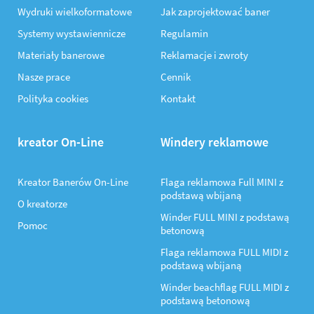
Wydruki wielkoformatowe
Jak zaprojektować baner
Systemy wystawiennicze
Regulamin
Materiały banerowe
Reklamacje i zwroty
Nasze prace
Cennik
Polityka cookies
Kontakt
kreator On-Line
Windery reklamowe
Kreator Banerów On-Line
Flaga reklamowa Full MINI z
podstawą wbijaną
O kreatorze
Winder FULL MINI z podstawą
Pomoc
betonową
Flaga reklamowa FULL MIDI z
podstawą wbijaną
Winder beachflag FULL MIDI z
podstawą betonową