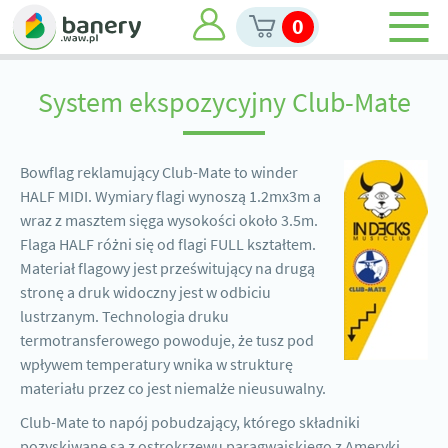
0
System ekspozycyjny Club-Mate
Bowflag reklamujący Club-Mate to winder
HALF MIDI. Wymiary flagi wynoszą 1.2mx3m a
wraz z masztem sięga wysokości około 3.5m.
Flaga HALF różni się od flagi FULL kształtem.
Materiał flagowy jest prześwitujący na drugą
stronę a druk widoczny jest w odbiciu
lustrzanym. Technologia druku
termotransferowego powoduje, że tusz pod
wpływem temperatury wnika w strukturę
materiału przez co jest niemalże nieusuwalny.
Club-Mate to napój pobudzający, którego składniki
pozyskiwane są z ostrokrzewu paragwajskiego z Ameryki