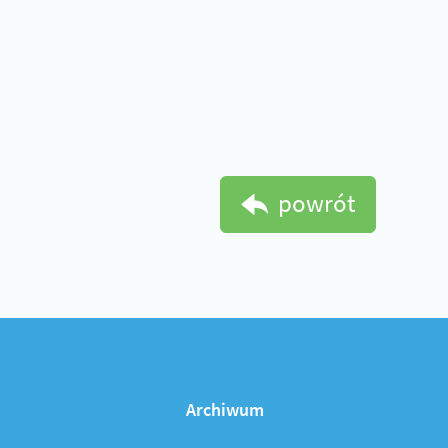
powrót
Archiwum