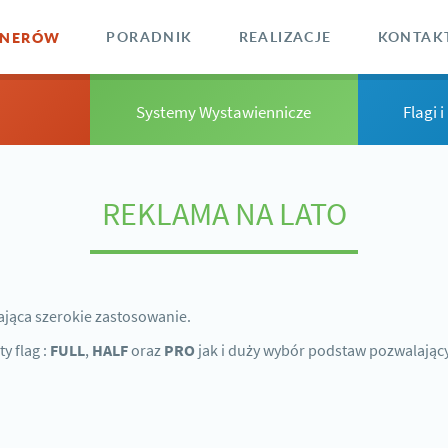
ANERÓW
PORADNIK
REALIZACJE
KONTAK
Systemy Wystawiennicze
Flagi 
REKLAMA NA LATO
ająca szerokie zastosowanie.
y flag :
FULL
,
HALF
oraz
PRO
jak i duży wybór podstaw pozwalając