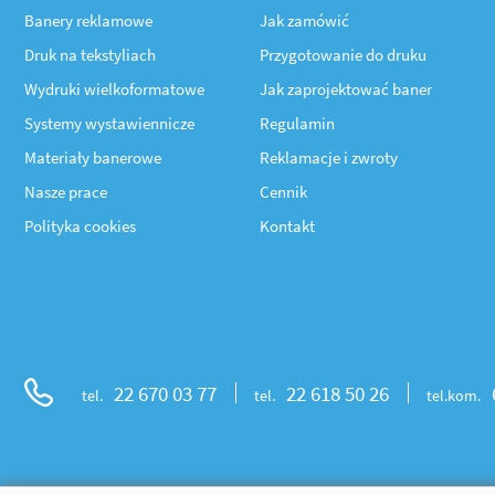
Banery reklamowe
Jak zamówić
Druk na tekstyliach
Przygotowanie do druku
Wydruki wielkoformatowe
Jak zaprojektować baner
Systemy wystawiennicze
Regulamin
Materiały banerowe
Reklamacje i zwroty
Nasze prace
Cennik
Polityka cookies
Kontakt
22 670 03 77
22 618 50 26
tel.
tel.
tel.kom.