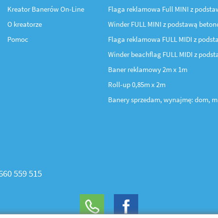
Kreator Banerów On-Line
Flaga reklamowa Full MINI z podst
O kreatorze
Winder FULL MINI z podstawą beto
Pomoc
Flaga reklamowa FULL MIDI z podst
Winder beachflag FULL MIDI z pods
Baner reklamowy 2m x 1m
Roll-up 0,85m x 2m
Banery sprzedam, wynajmę: dom, m
660 559 515