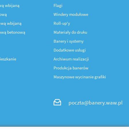
awą wbijaną
Flagi
nową
Windery modułowe
awą wbijaną
Roll-up'y
tawą betonową
Materiały do druku
Banery i systemy
Dodatkowe usługi
ieszkanie
Archiwum realizacji
Produkcja banerów
Maszynowe wycinanie grafiki
poczta@banery.waw.pl