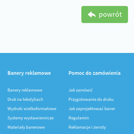
powrót
Banery reklamowe
Pomoc do zamówienia
Banery reklamowe
Jak zamówić
Druk na tekstyliach
Przygotowanie do druku
Wydruki wielkoformatowe
Jak zaprojektować baner
Systemy wystawiennicze
Regulamin
Materiały banerowe
Reklamacje i zwroty