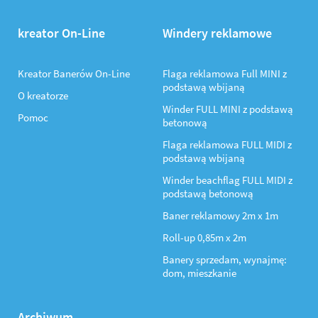
kreator On-Line
Windery reklamowe
Kreator Banerów On-Line
Flaga reklamowa Full MINI z
podstawą wbijaną
O kreatorze
Winder FULL MINI z podstawą
Pomoc
betonową
Flaga reklamowa FULL MIDI z
podstawą wbijaną
Winder beachflag FULL MIDI z
podstawą betonową
Baner reklamowy 2m x 1m
Roll-up 0,85m x 2m
Banery sprzedam, wynajmę:
dom, mieszkanie
Archiwum