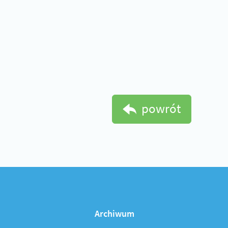
powrót
Archiwum