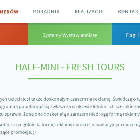
ANERÓW
PORADNIK
REALIZACJE
KONTAK
Systemy Wystawiennicze
Flagi 
HALF-MINI - FRESH TOURS
ych uciech jest także doskonałym czasem na reklamę. Świadczą o t
ę ogromną popularnością zwłaszcza w okresie letnim. Ich szerokie z
żu sprawia, że są one doskonałą a zarazem niedrogą formą reklamy
obie szczególnie tą formę reklamy i w okresie wakacyjnym możemy 
zące promocje. ;)