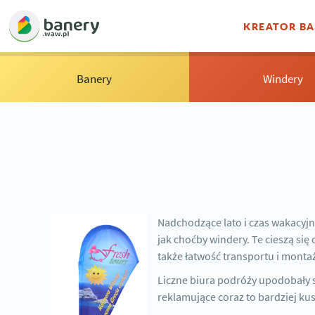
KREATOR B
Banery
Windery
Nadchodzące lato i czas wakacyjn
jak choćby windery. Te cieszą si
także łatwość transportu i monta
Liczne biura podróży upodobały s
reklamujące coraz to bardziej kus