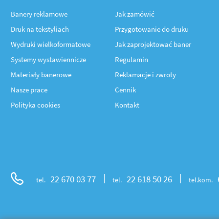
Banery reklamowe
Jak zamówić
Druk na tekstyliach
Przygotowanie do druku
Wydruki wielkoformatowe
Jak zaprojektować baner
Systemy wystawiennicze
Regulamin
Materiały banerowe
Reklamacje i zwroty
Nasze prace
Cennik
Polityka cookies
Kontakt
22 670 03 77
22 618 50 26
tel.
tel.
tel.kom.