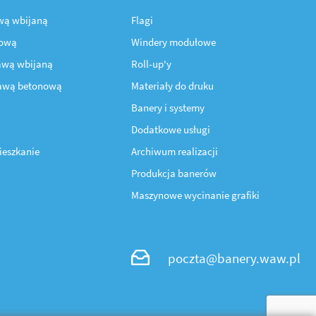
awą wbijaną
Flagi
nową
Windery modułowe
awą wbijaną
Roll-up'y
tawą betonową
Materiały do druku
Banery i systemy
Dodatkowe usługi
ieszkanie
Archiwum realizacji
Produkcja banerów
Maszynowe wycinanie grafiki
poczta@banery.waw.pl