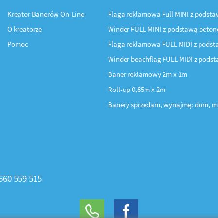
Kreator Banerów On-Line
Flaga reklamowa Full MINI z podst
O kreatorze
Winder FULL MINI z podstawą beto
Pomoc
Flaga reklamowa FULL MIDI z podst
Winder beachflag FULL MIDI z pods
Baner reklamowy 2m x 1m
Roll-up 0,85m x 2m
Banery sprzedam, wynajmę: dom, m
660 559 515