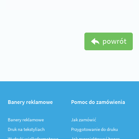
powrót
Banery reklamowe
Pomoc do zamówienia
Banery reklamowe
Jak zamówić
Druk na tekstyliach
Przygotowanie do druku
Wydruki wielkoformatowe
Jak zaprojektować baner