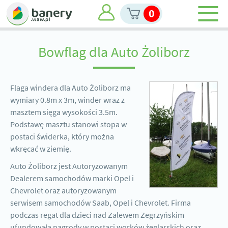
0
Bowflag dla Auto Żoliborz
Flaga windera dla Auto Żoliborz ma
wymiary 0.8m x 3m, winder wraz z
masztem sięga wysokości 3.5m.
Podstawę masztu stanowi stopa w
postaci świderka, który można
wkręcać w ziemię.
Auto Żoliborz jest Autoryzowanym
Dealerem samochodów marki Opel i
Chevrolet oraz autoryzowanym
serwisem samochodów Saab, Opel i Chevrolet. Firma
podczas regat dla dzieci nad Zalewem Zegrzyńskim
ufundowała nagrody w postaci worków żeglarskich oraz