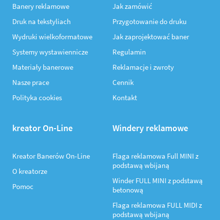
Banery reklamowe
Jak zamówić
Druk na tekstyliach
Przygotowanie do druku
Wydruki wielkoformatowe
Jak zaprojektować baner
Systemy wystawiennicze
Regulamin
Materiały banerowe
Reklamacje i zwroty
Nasze prace
Cennik
Polityka cookies
Kontakt
kreator On-Line
Windery reklamowe
Kreator Banerów On-Line
Flaga reklamowa Full MINI z
podstawą wbijaną
O kreatorze
Winder FULL MINI z podstawą
Pomoc
betonową
Flaga reklamowa FULL MIDI z
podstawą wbijaną